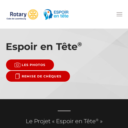
Accéder au contenu principal
Espoir en Tête
®
LES PHOTOS
REMISE DE CHÈQUES
®
Le Projet « Espoir en Tête
»