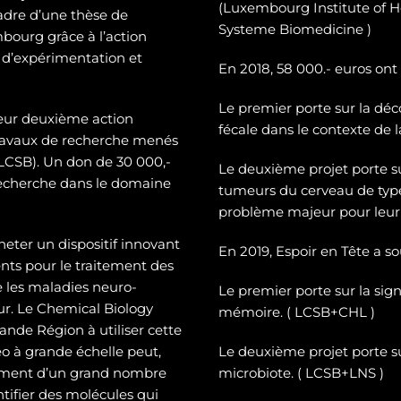
(Luxembourg Institute of H
cadre d’une thèse de
Systeme Biomedicine )
mbourg grâce à l’action
 d’expérimentation et
En 2018, 58 000.- euros ont
Le premier porte sur la dé
c
leur deuxième action
fécale dans le contexte de 
 travaux de recherche menés
CSB). Un don de 30 000,-
Le deuxième projet porte 
recherche dans le domaine
tumeurs du cerveau de typ
problème majeur pour leur 
heter un dispositif innovant
En 2019, Espoir en Tête a s
ts pour le traitement des
e les maladies neuro-
Le premier porte sur la sign
eur. Le Chemical Biology
mémoire. ( LCSB+CHL )
nde Région à utiliser cette
o à grande échelle peut,
Le deuxième projet porte su
tement d’un grand nombre
microbiote. ( LCSB+LNS )
entifier des molécules qui