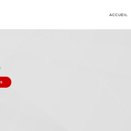
ACCUEIL
U
ES