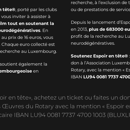
recherche, à l’exclusion de
n tête®
, porté par les clubs
ou de prestations de service
ous inviter à assister à
Depuis le lancement d’Esp
ilm tout en soutenant la
en 2013,
plus de
683000 eu
neurodégénératives
. En
profit de la recherche au 
au prix de 16 euros, vous
neurodégénératives.
. Chaque euro collecté est
a recherche au Luxembourg.
Soutenez Espoir en tête®
don à l’Association Luxem
soutient également la
Rotary, avec la mention « E
uxembourgeoise
en
IBAN
LU94 0081 7737 4700
r en tête», achetez un ticket ou faites un don
Œuvres du Rotary avec la mention « Espoir e
aire IBAN LU94 0081 7737 4700 1003 (BLUXL