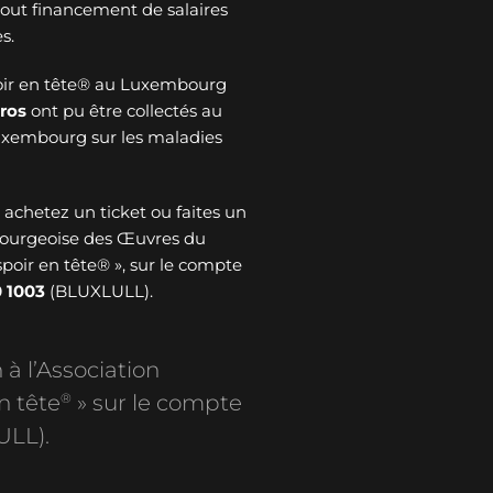
 tout financement de salaires
s.
oir en tête® au Luxembourg
ros
ont pu être collectés au
Luxembourg sur les maladies
: achetez un ticket ou faites un
bourgeoise des Œuvres du
spoir en tête® », sur le compte
 1003
(BLUXLULL).
 à l’Association
®
n tête
» sur le compte
ULL).