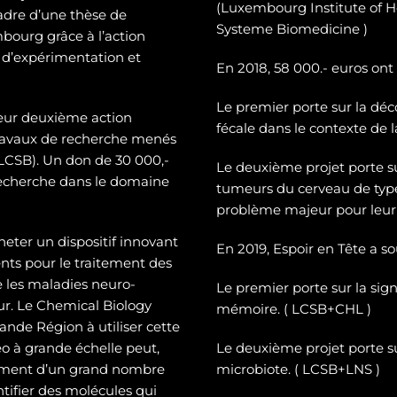
(Luxembourg Institute of H
cadre d’une thèse de
Systeme Biomedicine )
mbourg grâce à l’action
 d’expérimentation et
En 2018, 58 000.- euros ont
Le premier porte sur la dé
c
leur deuxième action
fécale dans le contexte de 
 travaux de recherche menés
CSB). Un don de 30 000,-
Le deuxième projet porte 
recherche dans le domaine
tumeurs du cerveau de typ
problème majeur pour leur 
heter un dispositif innovant
En 2019, Espoir en Tête a s
ts pour le traitement des
e les maladies neuro-
Le premier porte sur la sign
eur. Le Chemical Biology
mémoire. ( LCSB+CHL )
nde Région à utiliser cette
o à grande échelle peut,
Le deuxième projet porte su
tement d’un grand nombre
microbiote. ( LCSB+LNS )
entifier des molécules qui