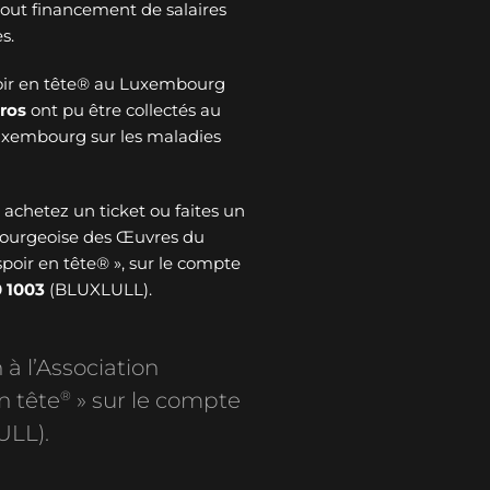
 tout financement de salaires
s.
oir en tête® au Luxembourg
ros
ont pu être collectés au
Luxembourg sur les maladies
: achetez un ticket ou faites un
bourgeoise des Œuvres du
spoir en tête® », sur le compte
 1003
(BLUXLULL).
 à l’Association
®
n tête
» sur le compte
ULL).