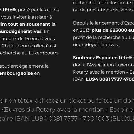
recherche, à l’exclusion de
n tête®
, porté par les clubs
ou de prestations de service
ous inviter à assister à
Depuis le lancement d’Esp
ilm tout en soutenant la
en 2013,
plus de
683000 eu
neurodégénératives
. En
profit de la recherche au 
au prix de 16 euros, vous
neurodégénératives.
. Chaque euro collecté est
a recherche au Luxembourg.
Soutenez Espoir en tête®
don à l’Association Luxem
soutient également la
Rotary, avec la mention « E
uxembourgeoise
en
IBAN
LU94 0081 7737 4700
r en tête», achetez un ticket ou faites un don
Œuvres du Rotary avec la mention « Espoir e
aire IBAN LU94 0081 7737 4700 1003 (BLUXL