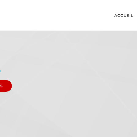
ACCUEIL
U
ES