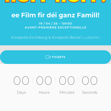
ee Film fir déi ganz Famill!
19 / 04 / 26 – 10H30
AVANT-PREMIÈRE EXCEPTIONELLE
Kinepolis Kirchberg & Kinepolis Belval
( LU/EN/FR )
TICKETS
0
0
0
0
0
0
0
0
:
:
:
Days
Hours
Minutes
Seconds