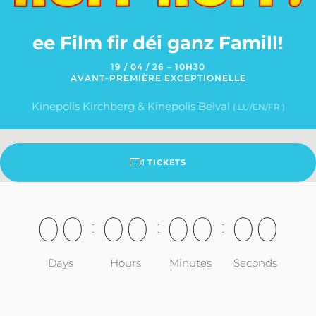
ee Film fir déi ganz Famill!
19 / 04 / 26 – 10H30
AVANT-PREMIÈRE EXCEPTIONELLE
Kinepolis Kirchberg & Kinepolis Belval
( LU/EN/FR )
TICKETS
0
0
0
0
0
0
0
0
:
:
:
Days
Hours
Minutes
Seconds