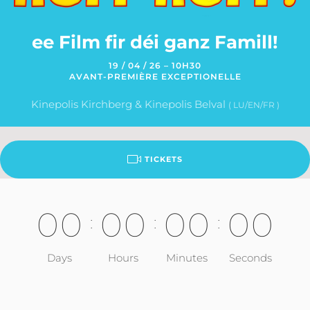
ee Film fir déi ganz Famill!
19 / 04 / 26 – 10H30
AVANT-PREMIÈRE EXCEPTIONELLE
Kinepolis Kirchberg & Kinepolis Belval
( LU/EN/FR )
TICKETS
0
0
0
0
0
0
0
0
:
:
:
Days
Hours
Minutes
Seconds