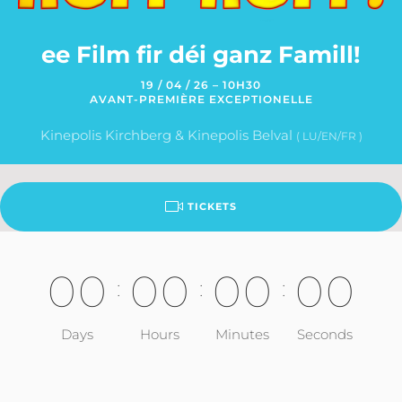
ee Film fir déi ganz Famill!
19 / 04 / 26 – 10H30
AVANT-PREMIÈRE EXCEPTIONELLE
Kinepolis Kirchberg & Kinepolis Belval
( LU/EN/FR )
TICKETS
0
0
0
0
0
0
0
0
:
:
:
Days
Hours
Minutes
Seconds