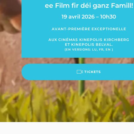
ee Film fir déi ganz Famill!
19 avril 2026 – 10h30
AVANT-PREMIÈRE EXCEPTIONELLE
AUX CINÉMAS KINEPOLIS KIRCHBERG
ET KINEPOLIS BELVAL.
(EN VERSIONS: LU, FR, EN )
TICKETS