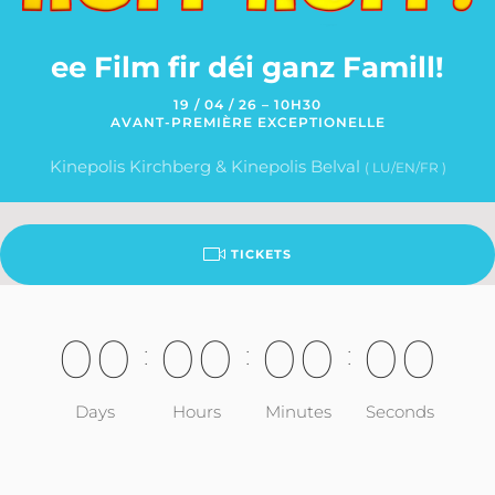
ee Film fir déi ganz Famill!
19 / 04 / 26 – 10H30
AVANT-PREMIÈRE EXCEPTIONELLE
Kinepolis Kirchberg & Kinepolis Belval
( LU/EN/FR )
TICKETS
0
0
0
0
0
0
0
0
:
:
:
Days
Hours
Minutes
Seconds