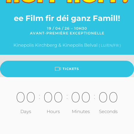
ee Film fir déi ganz Famill!
19 / 04 / 26 – 10H30
AVANT-PREMIÈRE EXCEPTIONELLE
Kinepolis Kirchberg & Kinepolis Belval
( LU/EN/FR )
TICKETS
0
0
0
0
0
0
0
0
:
:
:
Days
Hours
Minutes
Seconds