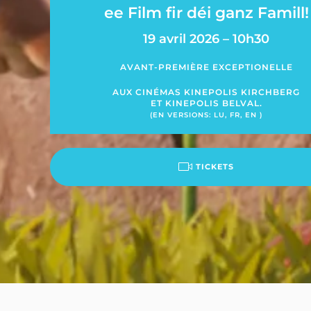
ee Film fir déi ganz Famill!
19 avril 2026 – 10h30
AVANT-PREMIÈRE EXCEPTIONELLE
AUX CINÉMAS KINEPOLIS KIRCHBERG
ET KINEPOLIS BELVAL.
(EN VERSIONS: LU, FR, EN )
TICKETS