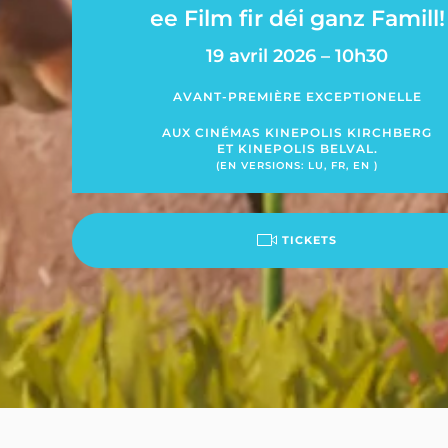
ee Film fir déi ganz Famill!
19 avril 2026 – 10h30
AVANT-PREMIÈRE EXCEPTIONELLE
AUX CINÉMAS KINEPOLIS KIRCHBERG
ET KINEPOLIS BELVAL.
(EN VERSIONS: LU, FR, EN )
TICKETS