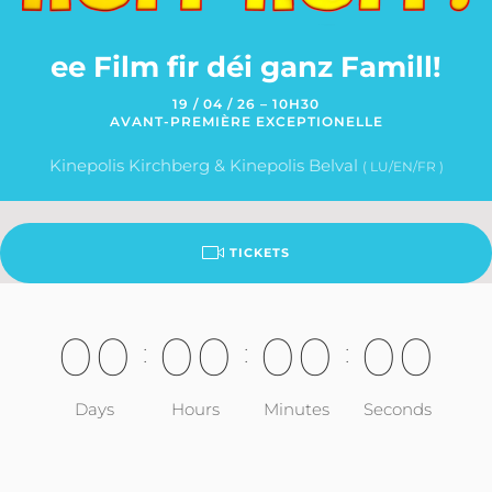
ee Film fir déi ganz Famill!
19 / 04 / 26 – 10H30
AVANT-PREMIÈRE EXCEPTIONELLE
Kinepolis Kirchberg & Kinepolis Belval
( LU/EN/FR )
TICKETS
0
0
0
0
0
0
0
0
:
:
:
Days
Hours
Minutes
Seconds