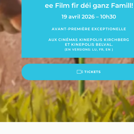
ee Film fir déi ganz Famill!
19 avril 2026 – 10h30
AVANT-PREMIÈRE EXCEPTIONELLE
AUX CINÉMAS KINEPOLIS KIRCHBERG
ET KINEPOLIS BELVAL.
(EN VERSIONS: LU, FR, EN )
TICKETS