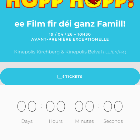
ee Film fir déi ganz Famill!
19 / 04 / 26 – 10H30
AVANT-PREMIÈRE EXCEPTIONELLE
Kinepolis Kirchberg & Kinepolis Belval
( LU/EN/FR )
TICKETS
0
0
0
0
0
0
0
0
:
:
:
Days
Hours
Minutes
Seconds