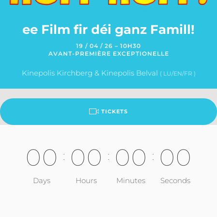
ee Film fir déi ganz Famill!
19 / 04 / 26 – 10H30
AVANT-PREMIÈRE EXCEPTIONELLE
Kinepolis Kirchberg & Kinepolis Belval
( LU/EN/FR )
TICKETS
0
0
0
0
0
0
0
0
:
:
:
Days
Hours
Minutes
Seconds