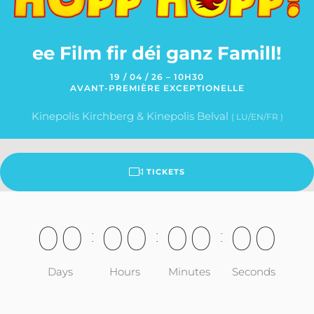
ee Film fir déi ganz Famill!
19 / 04 / 26 – 10H30
AVANT-PREMIÈRE EXCEPTIONELLE
Kinepolis Kirchberg & Kinepolis Belval
( LU/EN/FR )
TICKETS
0
0
0
0
0
0
0
0
:
:
:
Days
Hours
Minutes
Seconds