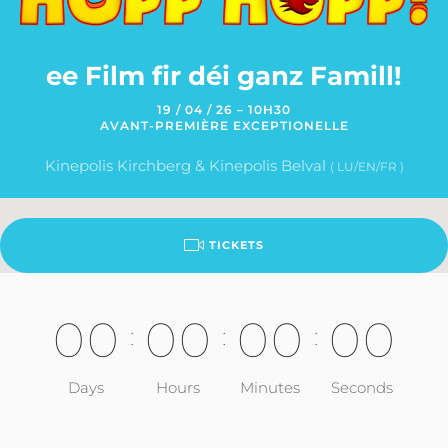
ee Film fir déi ganz Famill!
19 / 04 / 26 – 10H30
AVANT-PREMIÈRE EXCEPTIONELLE
Kinepolis Kirchberg & Kinepolis Belval
( LU/EN/FR )
TICKETS
0
0
0
0
0
0
0
0
:
:
:
Days
Hours
Minutes
Seconds