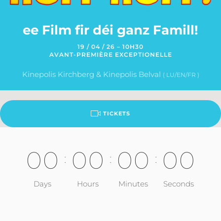
ee Film fir déi ganz Famill!
19 / 04 / 26 – 10H30
AVANT-PREMIÈRE EXCEPTIONELLE
Kinepolis Kirchberg & Kinepolis Belval
( LU/EN/FR )
TICKETS
0
0
0
0
0
0
0
0
:
:
:
Days
Hours
Minutes
Seconds