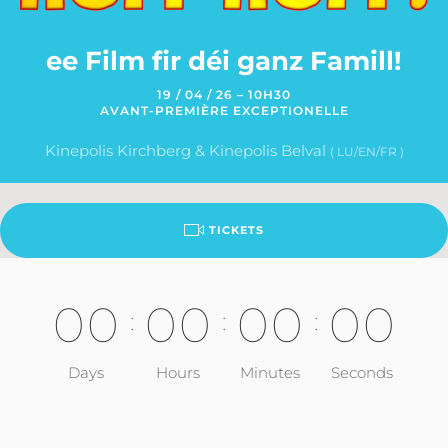
ee Film fir déi ganz Famill!
19 / 04 / 26 – 10H30
AVANT-PREMIÈRE EXCEPTIONELLE
Kinepolis Kirchberg & Kinepolis Belval
( LU/EN/FR )
TICKETS
0
0
0
0
0
0
0
0
:
:
:
Days
Hours
Minutes
Seconds