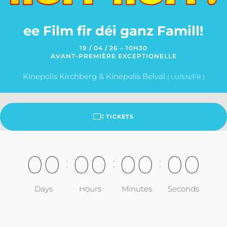
ee Film fir déi ganz Famill!
19 / 04 / 26 – 10H30
AVANT-PREMIÈRE EXCEPTIONELLE
Kinepolis Kirchberg & Kinepolis Belval
( LU/EN/FR )
TICKETS
0
0
0
0
0
0
0
0
:
:
:
Days
Hours
Minutes
Seconds