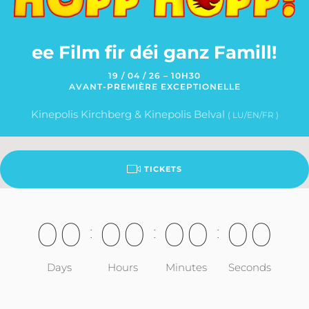
ee Film fir déi ganz Famill!
19 / 04 / 26 – 10H30
AVANT-PREMIÈRE EXCEPTIONELLE
Kinepolis Kirchberg & Kinepolis Belval
( LU/EN/FR )
TICKETS
0
0
0
0
0
0
0
0
:
:
:
Days
Hours
Minutes
Seconds